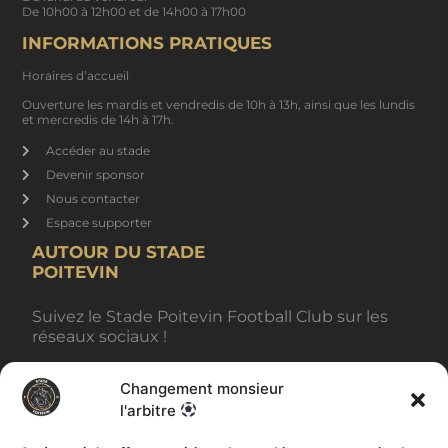
De 10h00 à 12h00 et de 14h00 à 17h00
INFORMATIONS PRATIQUES
Horaires d’accueil
Ouverture les mardis et vendredis de 10h à 13h, ainsi que les lundis
et mercredis de 14h à 17h.
Accéder au stade
Devenir sponsor
Nous contacter
Espace supporter
AUTOUR DU STADE
POITEVIN
Suivez le Stade Poitevin Football Club sur les
réseaux sociaux !
Changement monsieur
BILLETTERIE
l'arbitre