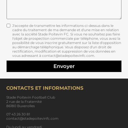
J'accepte de transmettre les informations ci-dessus dans le
cadre du traitement de ma demande et d'une mise en relation
avec la société Stade Poitevin FC. Si vous ne souhaitez pas faire
l'objet de prospection commerciale par téléphone, vous avez la
possibilité de vous inscrire gratuitement sur la liste d'opposition
au démarchage téléphonique. Vous disposez d'un droit de
rectification, modification et suppression de vos données en
vous adressant à contact@stadepoitevinfc.com.
Envoyer
CONTACTS ET INFORMATIONS
Stade Poitevin Football Club
2 rue de la Fraternité
86180 Buxerolles
07 43 26 30 81
contact@stadepoitevinfc.com
Du lundi au vendredi