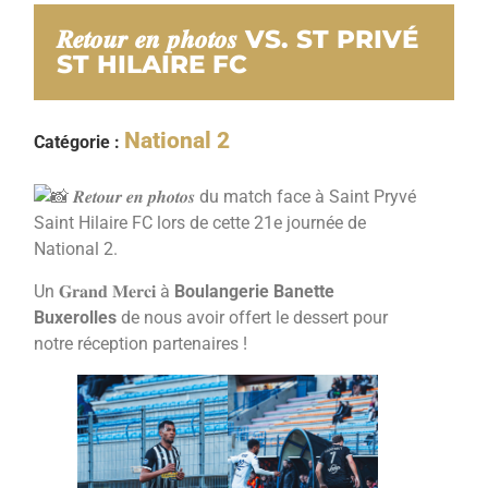
𝑹𝒆𝒕𝒐𝒖𝒓 𝒆𝒏 𝒑𝒉𝒐𝒕𝒐𝒔 VS. ST PRIVÉ
ST HILAIRE FC
National 2
Catégorie :
𝑹𝒆𝒕𝒐𝒖𝒓 𝒆𝒏 𝒑𝒉𝒐𝒕𝒐𝒔 du match face à Saint Pryvé
Saint Hilaire FC lors de cette 21e journée de
National 2.
Un 𝐆𝐫𝐚𝐧𝐝 𝐌𝐞𝐫𝐜𝐢 à
Boulangerie Banette
Buxerolles
de nous avoir offert le dessert pour
notre réception partenaires !