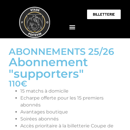
BILLETTERIE
ABONNEMENTS 25/26
Abonnement
"supporters"
110€
15 matchs à domicile
Echarpe offerte pour les 15 premiers
abonnés
Avantages boutique
Soirées abonnés
Accès prioritaire à la billetterie Coupe de