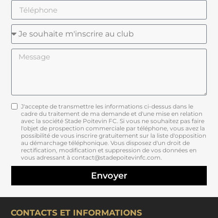
J'accepte de transmettre les informations ci-dessus dans le
cadre du traitement de ma demande et d'une mise en relation
avec la société Stade Poitevin FC. Si vous ne souhaitez pas faire
l'objet de prospection commerciale par téléphone, vous avez la
possibilité de vous inscrire gratuitement sur la liste d'opposition
au démarchage téléphonique. Vous disposez d'un droit de
rectification, modification et suppression de vos données en
vous adressant à contact@stadepoitevinfc.com.
Envoyer
CONTACTS ET INFORMATIONS