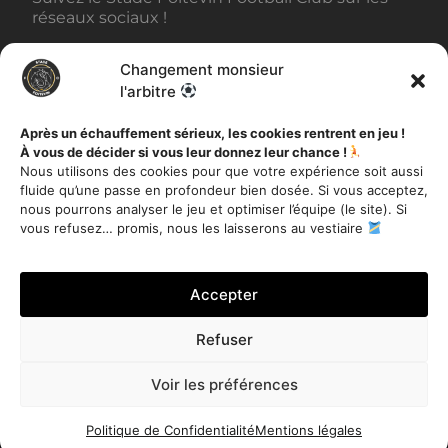
réseaux sociaux !
Changement monsieur
BILLETTERIE
l'arbitre
Après un échauffement sérieux, les cookies rentrent en jeu !
À vous de décider si vous leur donnez leur chance !
AUTRES INFORMATIONS
Nous utilisons des cookies pour que votre expérience soit aussi
fluide qu’une passe en profondeur bien dosée. Si vous acceptez,
Toutes les actualités
nous pourrons analyser le jeu et optimiser l’équipe (le site). Si
Mentions légales
vous refusez… promis, nous les laisserons au vestiaire
Politique de Confidentialité
Accepter
Refuser
Je m'inscris
Voir les préférences
Stade Poitevin Football Club – Tous droits réservés 2020 –
Site réalisé par
Miloctav
Politique de Confidentialité
Mentions légales