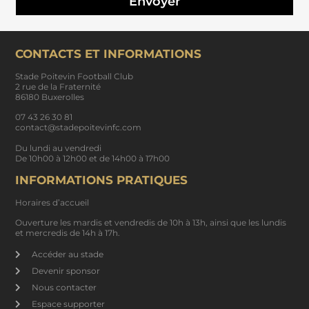
Envoyer
CONTACTS ET INFORMATIONS
Stade Poitevin Football Club
2 rue de la Fraternité
86180 Buxerolles
07 43 26 30 81
contact@stadepoitevinfc.com
Du lundi au vendredi
De 10h00 à 12h00 et de 14h00 à 17h00
INFORMATIONS PRATIQUES
Horaires d’accueil
Ouverture les mardis et vendredis de 10h à 13h, ainsi que les lundis
et mercredis de 14h à 17h.
Accéder au stade
Devenir sponsor
Nous contacter
Espace supporter