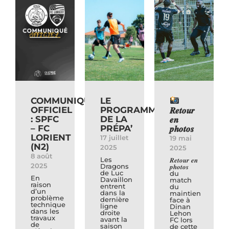
COMMUNIQUE
LE
OFFICIEL
PROGRAMME
𝑹𝒆𝒕𝒐𝒖𝒓
: SPFC
DE LA
𝒆𝒏
– FC
PRÉPA’
𝒑𝒉𝒐𝒕𝒐𝒔
LORIENT
17 juillet
19 mai
(N2)
2025
2025
8 août
Les
𝑹𝒆𝒕𝒐𝒖𝒓 𝒆𝒏
2025
Dragons
𝒑𝒉𝒐𝒕𝒐𝒔
de Luc
du
En
Davaillon
match
raison
entrent
du
d’un
dans la
maintien
problème
dernière
face à
technique
ligne
Dinan
dans les
droite
Lehon
travaux
avant la
FC lors
de
saison
de cette