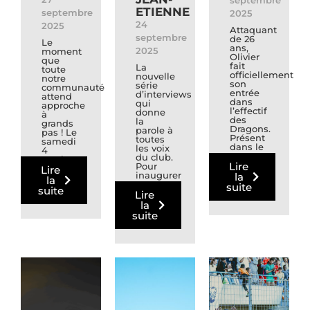
septembre
ETIENNE
septembre
2025
24
2025
Attaquant
septembre
de 26
Le
ans,
2025
moment
Olivier
que
fait
La
toute
officiellement
nouvelle
notre
son
série
communauté
entrée
d’interviews
attend
dans
qui
approche
l’effectif
donne
à
des
la
grands
Dragons.
parole à
pas ! Le
Présent
toutes
samedi
dans le
les voix
4
groupe
du club.
octobre,
depuis
Lire
Pour
le Stade
Lire
le
inaugurer
la
Poitevin
la
mois...
notre
FC...
suite
suite
nouvelle
Lire
série
la
Paroles...
suite