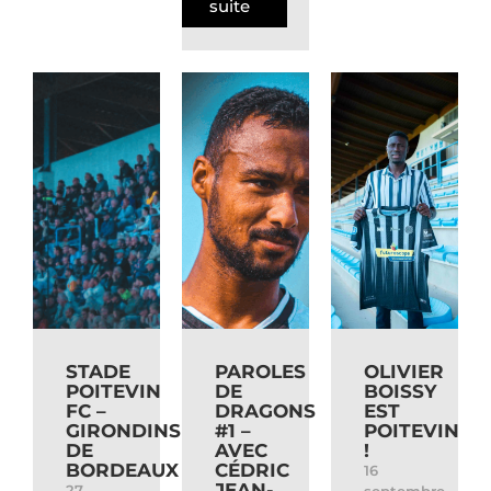
suite
STADE
PAROLES
OLIVIER
POITEVIN
DE
BOISSY
FC –
DRAGONS
EST
GIRONDINS
#1 –
POITEVIN
DE
AVEC
!
BORDEAUX
CÉDRIC
16
JEAN-
27