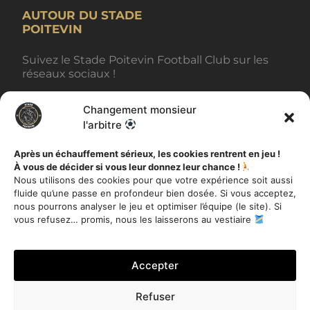
AUTOUR DU STADE
POITEVIN
Suivez le Stade Poitevin Football Club sur les
réseaux sociaux !
Changement monsieur
BILLETTERIE
l'arbitre
Après un échauffement sérieux, les cookies rentrent en jeu !
À vous de décider si vous leur donnez leur chance !
AUTRES INFORMATIONS
Nous utilisons des cookies pour que votre expérience soit aussi
fluide qu’une passe en profondeur bien dosée. Si vous acceptez,
Toutes les actualités
nous pourrons analyser le jeu et optimiser l’équipe (le site). Si
Mentions légales
vous refusez… promis, nous les laisserons au vestiaire
Politique de Confidentialité
Accepter
Refuser
Je m'inscris