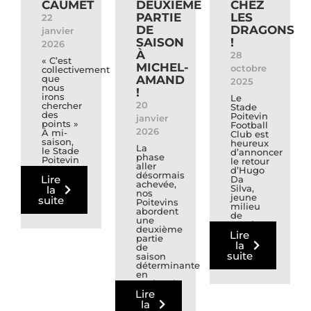
CAUMET
DEUXIÈME
CHEZ
PARTIE
LES
22
DE
DRAGONS
janvier
SAISON
!
2026
À
28
« C’est
MICHEL-
octobre
collectivement
que
AMAND
2025
nous
!
irons
Le
20
chercher
Stade
des
Poitevin
janvier
points »
Football
2026
À mi-
Club est
saison,
heureux
La
le Stade
d’annoncer
phase
Poitevin
le retour
aller
FC
d’Hugo
désormais
occupait
Lire
Da
achevée,
la 7ème
Silva,
la
nos
place...
jeune
suite
Poitevins
milieu
abordent
de
une
terrain
deuxième
bien
Lire
partie
connu
la
de
de...
suite
saison
déterminante
en
National
2. Pour
Lire
atteindre
la
l’objectif...