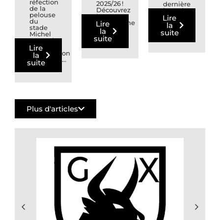
réfection
2025/26 !
dernière
de la
Découvrez
journée
pelouse
le
de
Lire
du
programme
National
Lire
la
stade
complet
2. ...
la
suite
Michel
de...
suite
Amand,
malgré
Lire
l’implication
la
constante...
suite
Plus d'articles