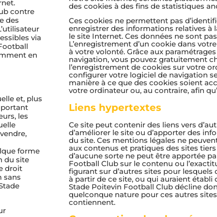
rnet.
des cookies à des fins de statistiques a
lub contre
ée des
Ces cookies ne permettent pas d’identifier
enregistrer des informations relatives à l
utilisateur
le site Internet. Ces données ne sont pa
essibles via
L’enregistrement d’un cookie dans votr
Football
à votre volonté. Grâce aux paramétrages 
tamment en
navigation, vous pouvez gratuitement ch
l’enregistrement de cookies sur votre o
configurer votre logiciel de navigation s
manière à ce que des cookies soient acc
votre ordinateur ou, au contraire, afin qu’
lle et, plus
Liens hypertextes
mportant
eurs, les
Ce site peut contenir des liens vers d’aut
uelle
d’améliorer le site ou d’apporter des in
 vendre,
du site. Ces mentions légales ne peuven
aux contenus et pratiques des sites tiers
lque forme
d’aucune sorte ne peut être apportée par
n du site
Football Club sur le contenu ou l’exacti
 droit
figurant sur d’autres sites pour lesquels 
m sans
à partir de ce site, ou qui auraient établi 
 Stade
Stade Poitevin Football Club décline don
quelconque nature pour ces autres sites 
contiennent.
ur