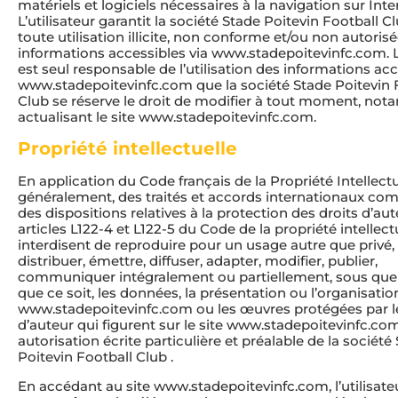
matériels et logiciels nécessaires à la navigation sur Inte
L’utilisateur garantit la société Stade Poitevin Football C
toute utilisation illicite, non conforme et/ou non autoris
informations accessibles via www.stadepoitevinfc.com. L’
est seul responsable de l’utilisation des informations acc
www.stadepoitevinfc.com que la société Stade Poitevin 
Club se réserve le droit de modifier à tout moment, no
actualisant le site www.stadepoitevinfc.com.
Propriété intellectuelle
En application du Code français de la Propriété Intellectue
généralement, des traités et accords internationaux co
des dispositions relatives à la protection des droits d’aut
articles L122-4 et L122-5 du Code de la propriété intellect
interdisent de reproduire pour un usage autre que privé,
distribuer, émettre, diffuser, adapter, modifier, publier,
communiquer intégralement ou partiellement, sous que
que ce soit, les données, la présentation ou l’organisatio
www.stadepoitevinfc.com ou les œuvres protégées par le
d’auteur qui figurent sur le site www.stadepoitevinfc.co
autorisation écrite particulière et préalable de la société
Poitevin Football Club .
En accédant au site www.stadepoitevinfc.com, l’utilisate