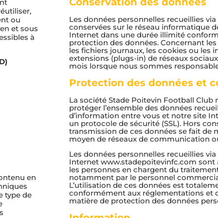
Conservation des données
nt
éutiliser,
Les données personnelles recueillies via 
ent ou
conservées sur le réseau informatique de 
en et sous
Internet dans une durée illimité conformé
essibles à
protection des données. Concernant le
les fichiers journaux, les cookies ou les 
extensions (plugs-in) de réseaux sociaux
D)
mois lorsque nous sommes responsable
Protection des données et co
La société Stade Poitevin Football Club
protéger l’ensemble des données recueil
d’information entre vous et notre site In
un protocole de sécurité (SSL). Hors consu
transmission de ces données se fait de 
moyen de réseaux de communication ou
Les données personnelles recueillies via 
Internet www.stadepoitevinfc.com sont 
les personnes en chargent du traitemen
notamment par le personnel commercial 
contenu en
L’utilisation de ces données est totaleme
chniques
conformément aux réglementations et di
le type de
matière de protection des données pers
e
s
Information