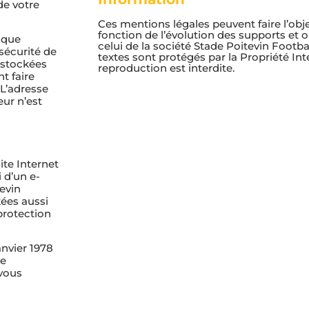
de votre
Ces mentions légales peuvent faire l’obj
fonction de l’évolution des supports et 
ique
celui de la société Stade Poitevin Footba
sécurité de
textes sont protégés par la Propriété Inte
 stockées
reproduction est interdite.
t faire
 L’adresse
eur n’est
ite Internet
 d’un e-
tevin
kées aussi
protection
anvier 1978
de
 vous