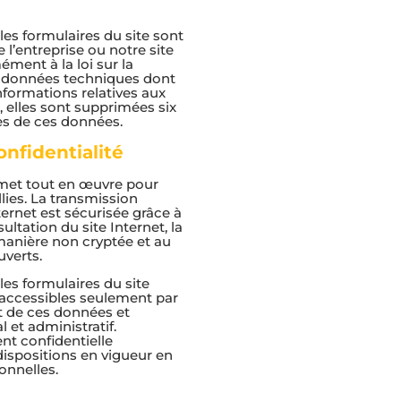
les formulaires du site sont
l’entreprise ou notre site
ment à la loi sur la
s données techniques dont
informations relatives aux
, elles sont supprimées six
s de ces données.
nfidentialité
 met tout en œuvre pour
lies. La transmission
ternet est sécurisée grâce à
ltation du site Internet, la
manière non cryptée et au
verts.
les formulaires du site
accessibles seulement par
t de ces données et
et administratif.
nt confidentielle
spositions en vigueur en
onnelles.