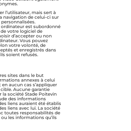
nonymes.
 l’utilisateur, mais sert à
a navigation de celui-ci sur
s personnalisées.
e ordinateur est subordonné
de votre logiciel de
oisir d’accepter ou non
rdinateur. Vous pouvez
elon votre volonté, de
eptés et enregistrés dans
ils soient refusés.
res sites dans le but
formations annexes à celui
t en aucun cas s’appliquer
 cible. Aucune garantie
 la société Stade Poitevin
tude des informations
des liens auraient été établis
des liens avec lui. La société
c toutes responsabilités de
ou les informations qu’ils