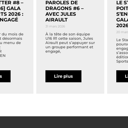
TER #8 –
PAROLES DE
LE 
6] GALA
DRAGONS #6 –
POI
TS 2026 :
AVEC JULES
S’E
ENGAGÉ
AIRAULT
GAL
202
31 mars 2026
20 mar
r du mois de
À la tête de son équipe
t désormais
U16 R1 cette saison, Jules
Le Sta
Au menu de
Airault peut s’appuyer sur
pours
:
un groupe performant et
engag
R
engagé,
s’asso
 EN
éditio
Sports
us
Lire plus
L