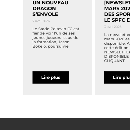
UN NOUVEAU
[NEWSLET
DRAGON
MARS 202
S’ENVOLE
DES SPOR
LE SPFC 
7 avril 2026
3 avril 2026
Le Stade Poitevin FC est
fier de voir l’un de ses
La newslette
jeunes joueurs issus de
mars 2026 es
la formation, Jason
disponible. 
Bokelo, poursuivre
cette édition 
NEWSLETTE
DISPONIBLE
CLIQUANT
Lire plus
Lire pl