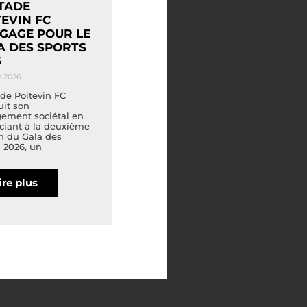
STADE
TEVIN FC
NGAGE POUR LE
A DES SPORTS
6
s 2026
de Poitevin FC
uit son
ement sociétal en
ciant à la deuxième
n du Gala des
 2026, un
ire plus