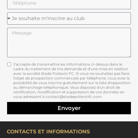
J'accepte de transmettre les informations ci-dessus dans le
cadre du traitement de ma demande et d'une mise en relation
avec la société Stade Poitevin FC. Si vous ne souhaitez pas faire
l'objet de prospection commerciale par téléphone, vous avez la
possibilité de vous inscrire gratuitement sur la liste d'opposition
au démarchage téléphonique. Vous disposez d'un droit de
rectification, modification et suppression de vos données en
vous adressant à contact@stadepoitevinfc.com.
Envoyer
CONTACTS ET INFORMATIONS