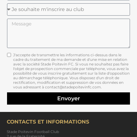
J'accepte de transmettre les informations ci-dessus dans le
cadre du traitement de ma demande et d'une mise en relation
avec la société Stade Poitevin FC. Si vous ne souhaitez pas faire
l'objet de prospection commerciale par téléphone, vous avez la
possibilité de vous inscrire gratuitement sur la liste d'opposition
au démarchage téléphonique. Vous disposez d'un droit de
rectification, modification et suppression de vos données en
vous adressant à contact@stadepoitevinfc.com.
Envoyer
CONTACTS ET INFORMATIONS
Stade Poitevin Football Club
2 rue de la Fraternité