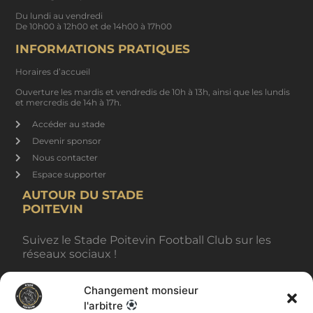
Du lundi au vendredi
De 10h00 à 12h00 et de 14h00 à 17h00
INFORMATIONS PRATIQUES
Horaires d’accueil
Ouverture les mardis et vendredis de 10h à 13h, ainsi que les lundis
et mercredis de 14h à 17h.
Accéder au stade
Devenir sponsor
Nous contacter
Espace supporter
AUTOUR DU STADE
POITEVIN
Suivez le Stade Poitevin Football Club sur les
réseaux sociaux !
Changement monsieur
BILLETTERIE
l'arbitre