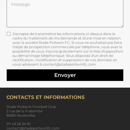
J'accepte de transmettre les informations ci-dessus dans le
cadre du traitement de ma demande et d'une mise en relation
avec la société Stade Poitevin FC. Si vous ne souhaitez pas faire
l'objet de prospection commerciale par téléphone, vous avez la
possibilité de vous inscrire gratuitement sur la liste d'opposition
au démarchage téléphonique. Vous disposez d'un droit de
rectification, modification et suppression de vos données en
vous adressant à contact@stadepoitevinfc.com.
Envoyer
CONTACTS ET INFORMATIONS
Stade Poitevin Football Club
2 rue de la Fraternité
86180 Buxerolles
07 43 26 30 81
contact@stadepoitevinfc.com