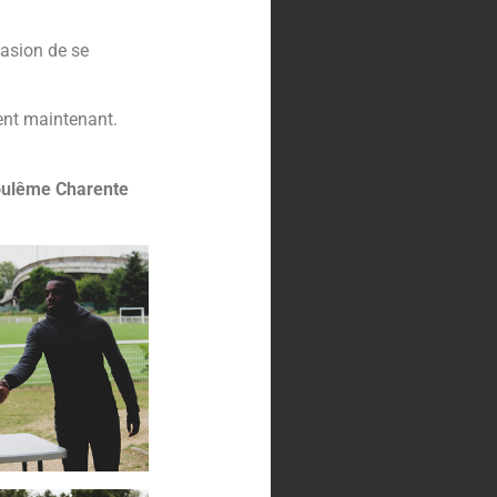
casion de se
ment maintenant.
ngoulême Charente