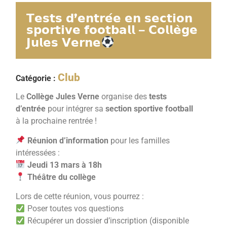
𝗧𝗲𝘀𝘁𝘀 𝗱’𝗲𝗻𝘁𝗿𝗲́𝗲 𝗲𝗻 𝘀𝗲𝗰𝘁𝗶𝗼𝗻
𝘀𝗽𝗼𝗿𝘁𝗶𝘃𝗲 𝗳𝗼𝗼𝘁𝗯𝗮𝗹𝗹 – 𝗖𝗼𝗹𝗹𝗲̀𝗴𝗲
𝗝𝘂𝗹𝗲𝘀 𝗩𝗲𝗿𝗻𝗲
Club
Catégorie :
Le
Collège Jules Verne
organise des
tests
d’entrée
pour intégrer sa
section sportive football
à la prochaine rentrée !
Réunion d’information
pour les familles
intéressées :
Jeudi 13 mars à 18h
Théâtre du collège
Lors de cette réunion, vous pourrez :
Poser toutes vos questions
Récupérer un dossier d’inscription (disponible