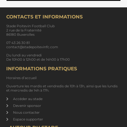
CONTACTS ET INFORMATIONS
Stade Poitevin Football Club
2 rue de la Fraternité
86180 Buxerolles
07 43 26 30 81
contact@stadepoitevinfc.com
Du lundi au vendredi
De 10h00 à 12h00 et de 14h00 à 17h00
INFORMATIONS PRATIQUES
Horaires d’accueil
Ouverture les mardis et vendredis de 10h à 13h, ainsi que les lundis
et mercredis de 14h à 17h.
Accéder au stade
Devenir sponsor
Nous contacter
Espace supporter