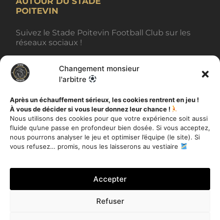
AUTOUR DU STADE
POITEVIN
Suivez le Stade Poitevin Football Club sur les
réseaux sociaux !
Changement monsieur
BILLETTERIE
l'arbitre
Après un échauffement sérieux, les cookies rentrent en jeu !
À vous de décider si vous leur donnez leur chance !
AUTRES INFORMATIONS
Nous utilisons des cookies pour que votre expérience soit aussi
fluide qu’une passe en profondeur bien dosée. Si vous acceptez,
Toutes les actualités
nous pourrons analyser le jeu et optimiser l’équipe (le site). Si
Mentions légales
vous refusez… promis, nous les laisserons au vestiaire
Politique de Confidentialité
Accepter
Refuser
Je m'inscris