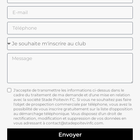
J'accepte de transmettre les informations ci-dessus dans le
cadre du traitement de ma demande et d'une mise en relation
avec la société Stade Poitevin FC. Si vous ne souhaitez pas faire
l'objet de prospection commerciale par téléphone, vous avez la
possibilité de vous inscrire gratuitement sur la liste d'opposition
au démarchage téléphonique. Vous disposez d'un droit de
rectification, modification et suppression de vos données en
vous adressant à contact@stadepoitevinfc.com.
Envoyer