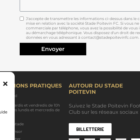
J'accepte de transmettre les informations ci-dessus dans le
mise en relation avec la société Stade Poitevin FC. Si vous ne
commerciale par téléphone, vous avez la possibilité de vous in
au démarchage téléphonique. Vous disposez d'un droit de rect
données en vous adressant à contact@stadepoitevinfc.com.
Envoyer
RMATIONS PRATIQUES
AUTOUR DU STADE
POITEVIN
 d’accueil
e les mardis et vendredis de 10h
Suivez le Stade Poitevin Foo
nsi que les lundis et mercredis de
Club sur les réseaux sociaux 
uide
.
der au stade
BILLETTERIE
nir sponsor
 contacter