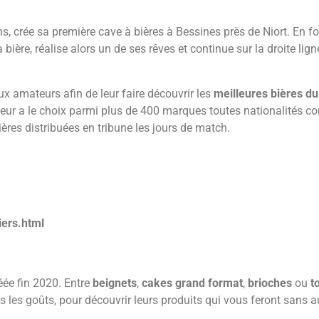
, crée sa première cave à bières à Bessines près de Niort. En f
ière, réalise alors un de ses rêves et continue sur la droite lign
x amateurs afin de leur faire découvrir les
meilleures bières d
isiteur a le choix parmi plus de 400 marques toutes nationalités 
bières distribuées en tribune les jours de match.
iers.html
réée fin 2020. Entre
beignets
,
cakes
grand format
,
brioches
ou
t
us les goûts, pour découvrir leurs produits qui vous feront sans a