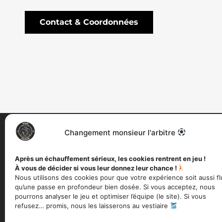
Contact & Coordonnées
Changement monsieur l'arbitre
CONTACTS ET
INFO
INFORMATIONS
Horaires
Après un échauffement sérieux, les cookies rentrent en jeu !
Stade Poitevin Football Club
Ouvertur
À vous de décider si vous leur donnez leur chance !
2 rue de la Fraternité
à 13h, ai
86180 Buxerolles
Nous utilisons des cookies pour que votre expérience soit aussi fl
14h à 17h
qu’une passe en profondeur bien dosée. Si vous acceptez, nous
07 43 26 30 81
pourrons analyser le jeu et optimiser l’équipe (le site). Si vous
Accé
contact@stadepoitevinfc.com
refusez… promis, nous les laisserons au vestiaire
Deve
Du lundi au vendredi
Nous
De 10h00 à 12h00 et de 14h00 à 17h00