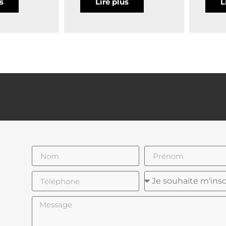
us
Lire plus
L