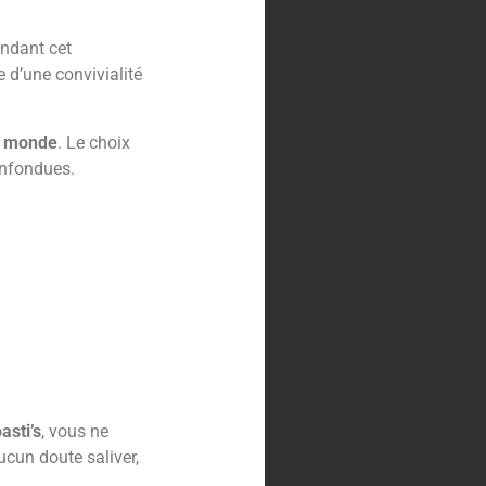
ondant cet
e d’une convivialité
u monde
. Le choix
confondues.
oasti’s
, vous ne
ucun doute saliver,