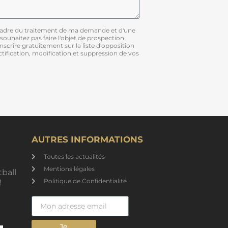
 cadre du traitement de ma demande et d'une
 souhaitez pas faire l'objet de prospection
scrire gratuitement sur la liste d'opposition
ification, modification et suppression de vos
AUTRES INFORMATIONS
Toutes les actualités
Mentions légales
tball
Politique de Confidentialité
!
Je