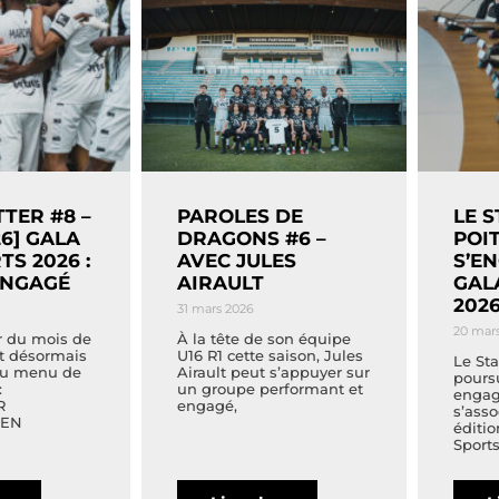
TER #8 –
PAROLES DE
LE 
6] GALA
DRAGONS #6 –
POI
TS 2026 :
AVEC JULES
S’E
ENGAGÉ
AIRAULT
GAL
202
31 mars 2026
20 mar
r du mois de
À la tête de son équipe
t désormais
U16 R1 cette saison, Jules
Le Sta
Au menu de
Airault peut s’appuyer sur
pours
:
un groupe performant et
engag
R
engagé,
s’asso
 EN
éditio
Sports