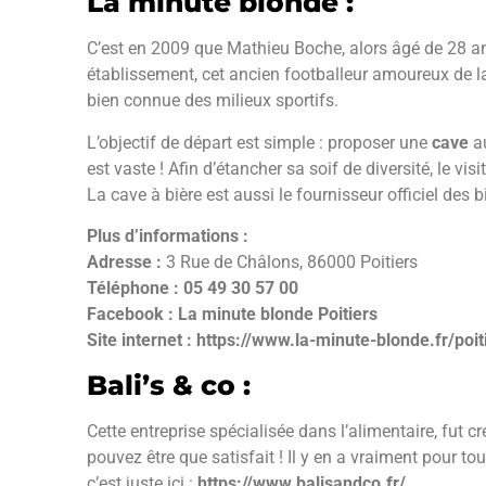
La minute blonde :
C’est en 2009 que Mathieu Boche, alors âgé de 28 ans
établissement, cet ancien footballeur amoureux de la b
bien connue des milieux sportifs.
L’objectif de départ est simple : proposer une
cave
au
est vaste ! Afin d’étancher sa soif de diversité, le v
La cave à bière est aussi le fournisseur officiel des 
Plus d’informations :
Adresse :
3 Rue de Châlons, 86000 Poitiers
Téléphone :
05 49 30 57 00
Facebook :
La minute blonde Poitiers
Site internet :
https://www.la-minute-blonde.fr/poit
Bali’s & co :
Cette entreprise spécialisée dans l’alimentaire, fut c
pouvez être que satisfait ! Il y en a vraiment pour to
c’est juste ici :
https://www.balisandco.fr/