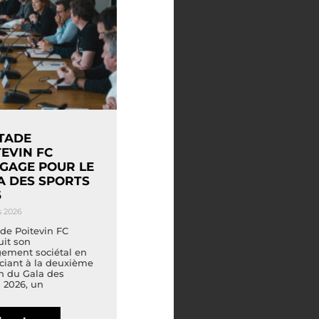
STADE
TEVIN FC
NGAGE POUR LE
A DES SPORTS
6
s 2026
de Poitevin FC
uit son
ement sociétal en
ciant à la deuxième
n du Gala des
 2026, un