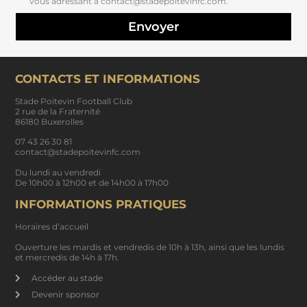
vous adressant à contact@stadepoitevinfc.com.
Envoyer
CONTACTS ET INFORMATIONS
Stade Poitevin Football Club
2 rue de la Fraternité
86180 Buxerolles
07 43 26 30 81
contact@stadepoitevinfc.com
Du lundi au vendredi
De 10h00 à 12h00 et de 14h00 à 17h00
INFORMATIONS PRATIQUES
Horaires d’accueil
Ouverture les mardis et vendredis de 10h à 13h, ainsi que les lundis
et mercredis de 14h à 17h.
Accéder au stade
Devenir sponsor