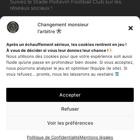
Suivez le Stade Poitevin Football Club sur les
réseaux sociaux !
Changement monsieur
BILLETTERIE
l'arbitre
Après un échauffement sérieux, les cookies rentrent en jeu !
À vous de décider si vous leur donnez leur chance !
AUTRES INFORMATIONS
Nous utilisons des cookies pour que votre expérience soit aussi
fluide qu’une passe en profondeur bien dosée. Si vous acceptez,
Toutes les actualités
nous pourrons analyser le jeu et optimiser l’équipe (le site). Si
Mentions légales
vous refusez… promis, nous les laisserons au vestiaire
Politique de Confidentialité
Accepter
Refuser
Je m'inscris
Voir les préférences
Stade Poitevin Football Club – Tous droits réservés 2020 –
Site réalisé par
Miloctav
Politique de Confidentialité
Mentions légales