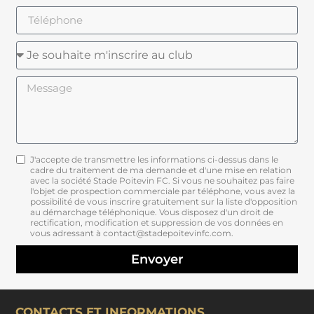
J'accepte de transmettre les informations ci-dessus dans le
cadre du traitement de ma demande et d'une mise en relation
avec la société Stade Poitevin FC. Si vous ne souhaitez pas faire
l'objet de prospection commerciale par téléphone, vous avez la
possibilité de vous inscrire gratuitement sur la liste d'opposition
au démarchage téléphonique. Vous disposez d'un droit de
rectification, modification et suppression de vos données en
vous adressant à contact@stadepoitevinfc.com.
Envoyer
CONTACTS ET INFORMATIONS