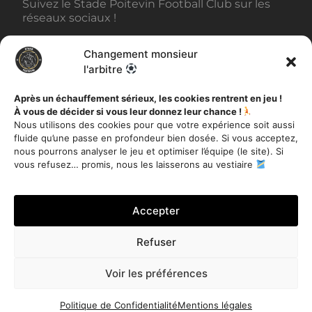
Suivez le Stade Poitevin Football Club sur les
réseaux sociaux !
Changement monsieur
BILLETTERIE
l'arbitre
Après un échauffement sérieux, les cookies rentrent en jeu !
À vous de décider si vous leur donnez leur chance !
AUTRES INFORMATIONS
Nous utilisons des cookies pour que votre expérience soit aussi
fluide qu’une passe en profondeur bien dosée. Si vous acceptez,
Toutes les actualités
nous pourrons analyser le jeu et optimiser l’équipe (le site). Si
Mentions légales
vous refusez… promis, nous les laisserons au vestiaire
Politique de Confidentialité
Accepter
Refuser
Je m'inscris
Voir les préférences
Stade Poitevin Football Club – Tous droits réservés 2020 –
Site réalisé par
Miloctav
Politique de Confidentialité
Mentions légales