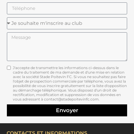
J'accepte de transmettre les informations ci-dessus dans le
cadre du traitement de ma demande et d'une mise en relation
avec la société Stade Poitevin FC. Si vous ne souhaitez pas faire
l'objet de prospection commerciale par téléphone, vous avez la
possibilité de vous inscrire gratuitement sur la liste d'opposition
au démarchage téléphonique. Vous disposez d'un droit de
rectification, modification et suppression de vos données en
vous adressant à contact@stadepoitevinfc.com.
Envoyer
CONTACTS ET INFORMATIONS