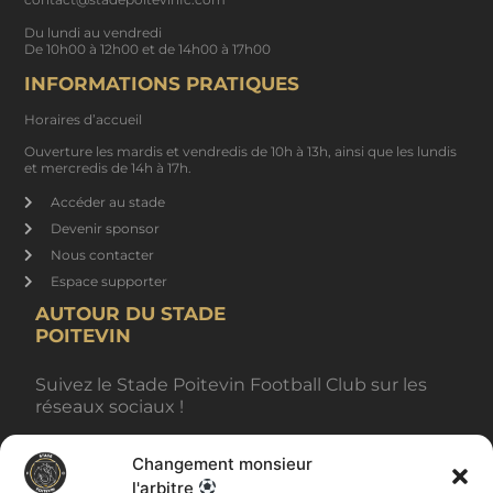
Du lundi au vendredi
De 10h00 à 12h00 et de 14h00 à 17h00
INFORMATIONS PRATIQUES
Horaires d’accueil
Ouverture les mardis et vendredis de 10h à 13h, ainsi que les lundis
et mercredis de 14h à 17h.
Accéder au stade
Devenir sponsor
Nous contacter
Espace supporter
AUTOUR DU STADE
POITEVIN
Suivez le Stade Poitevin Football Club sur les
réseaux sociaux !
Changement monsieur
BILLETTERIE
l'arbitre