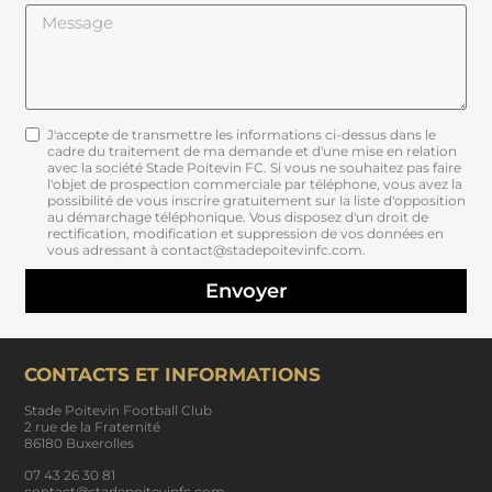
J'accepte de transmettre les informations ci-dessus dans le
cadre du traitement de ma demande et d'une mise en relation
avec la société Stade Poitevin FC. Si vous ne souhaitez pas faire
l'objet de prospection commerciale par téléphone, vous avez la
possibilité de vous inscrire gratuitement sur la liste d'opposition
au démarchage téléphonique. Vous disposez d'un droit de
rectification, modification et suppression de vos données en
vous adressant à contact@stadepoitevinfc.com.
Envoyer
CONTACTS ET INFORMATIONS
Stade Poitevin Football Club
2 rue de la Fraternité
86180 Buxerolles
07 43 26 30 81
contact@stadepoitevinfc.com