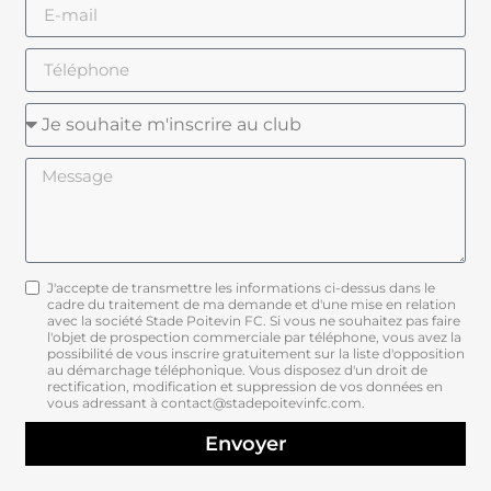
J'accepte de transmettre les informations ci-dessus dans le
cadre du traitement de ma demande et d'une mise en relation
avec la société Stade Poitevin FC. Si vous ne souhaitez pas faire
l'objet de prospection commerciale par téléphone, vous avez la
possibilité de vous inscrire gratuitement sur la liste d'opposition
au démarchage téléphonique. Vous disposez d'un droit de
rectification, modification et suppression de vos données en
vous adressant à contact@stadepoitevinfc.com.
Envoyer