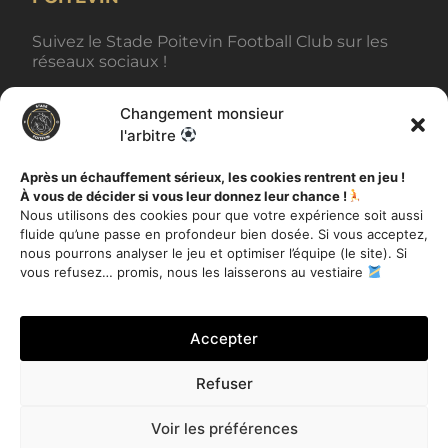
Suivez le Stade Poitevin Football Club sur les
réseaux sociaux !
Changement monsieur
BILLETTERIE
l'arbitre
Après un échauffement sérieux, les cookies rentrent en jeu !
À vous de décider si vous leur donnez leur chance !
AUTRES INFORMATIONS
Nous utilisons des cookies pour que votre expérience soit aussi
fluide qu’une passe en profondeur bien dosée. Si vous acceptez,
Toutes les actualités
nous pourrons analyser le jeu et optimiser l’équipe (le site). Si
Mentions légales
vous refusez… promis, nous les laisserons au vestiaire
Politique de Confidentialité
Accepter
Refuser
Je m'inscris
Voir les préférences