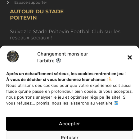
Espace supporter
AUTOUR DU STADE
POITEVIN
Suivez le Stade Poitevin Football Club sur les
réseaux sociaux !
Changement monsieur
BILLETTERIE
l'arbitre
Après un échauffement sérieux, les cookies rentrent en jeu !
À vous de décider si vous leur donnez leur chance !
AUTRES INFORMATIONS
Nous utilisons des cookies pour que votre expérience soit aussi
fluide qu’une passe en profondeur bien dosée. Si vous acceptez,
Toutes les actualités
nous pourrons analyser le jeu et optimiser l’équipe (le site). Si
Mentions légales
vous refusez… promis, nous les laisserons au vestiaire
Politique de Confidentialité
Accepter
Refuser
Je m'inscris