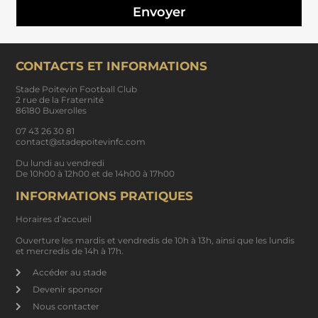
Envoyer
CONTACTS ET INFORMATIONS
Stade Poitevin Football Club
2 rue de la Fraternité
86180 Buxerolles
07 43 26 30 81
contact@stadepoitevinfc.com
Du lundi au vendredi
De 10h00 à 12h00 et de 14h00 à 17h00
INFORMATIONS PRATIQUES
Horaires d’accueil
Ouverture les mardis et vendredis de 10h à 13h, ainsi que les lundis
et mercredis de 14h à 17h.
Accéder au stade
Devenir sponsor
Nous contacter