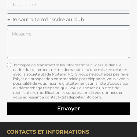
J'accepte de transmettre les informations ci-dessus dans le
cadre du traitement de ma demande et d'une mise en relation
avec la société Stade Poitevin FC. Si vous ne souhaitez pas faire
l'objet de prospection commerciale par téléphone, vous avez la
possibilité de vous inscrire gratuitement sur la liste d'opposition
au démarchage téléphonique. Vous disposez d'un droit de
rectification, modification et suppression de vos données en
vous adressant à contact@stadepoitevinfc.com.
Envoyer
CONTACTS ET INFORMATIONS