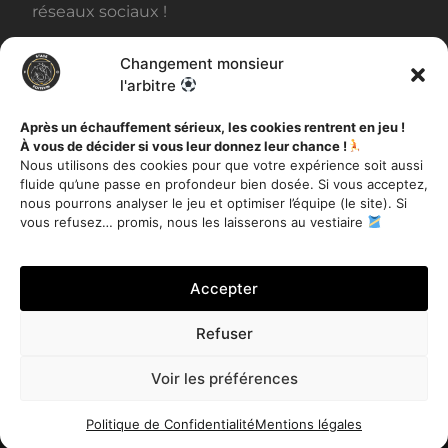
réseaux sociaux !
Changement monsieur
BILLETTERIE
l'arbitre
Après un échauffement sérieux, les cookies rentrent en jeu !
À vous de décider si vous leur donnez leur chance !
AUTRES INFORMATIONS
Nous utilisons des cookies pour que votre expérience soit aussi
fluide qu’une passe en profondeur bien dosée. Si vous acceptez,
Toutes les actualités
nous pourrons analyser le jeu et optimiser l’équipe (le site). Si
Mentions légales
vous refusez… promis, nous les laisserons au vestiaire
Politique de Confidentialité
Accepter
Refuser
Je m'inscris
Voir les préférences
Stade Poitevin Football Club – Tous droits réservés 2020 –
Site réalisé par
Miloctav
Politique de Confidentialité
Mentions légales