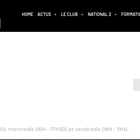
HOME
ACTUS
LE CLUB
NATIONAL 2
FORMATI
), mercredis (16H - 17H30) et vendredis (18H - 19H).