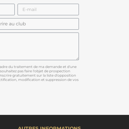
 cadre du traitement de ma demande et d'une
 souhaitez pas faire l'objet de prospection
scrire gratuitement sur la liste d'opposition
ification, modification et suppression de vos
AUTRES INFORMATIONS