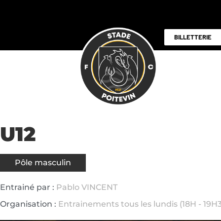
BILLETTERIE
U12
Pôle masculin
Entrainé par :
Pablo VINCENT
Organisation :
Entrainements tous les lundis (18H - 19H30