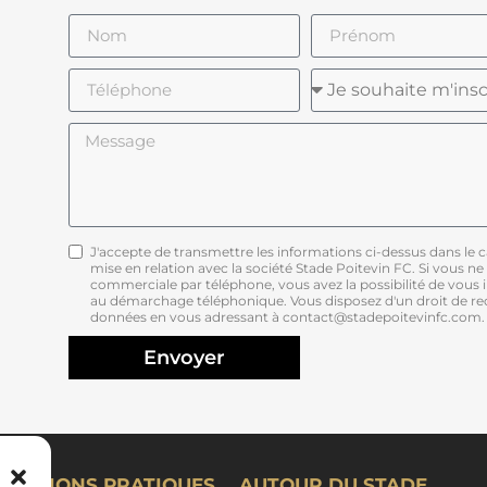
J'accepte de transmettre les informations ci-dessus dans le
mise en relation avec la société Stade Poitevin FC. Si vous ne
commerciale par téléphone, vous avez la possibilité de vous in
au démarchage téléphonique. Vous disposez d'un droit de rect
données en vous adressant à contact@stadepoitevinfc.com.
Envoyer
RMATIONS PRATIQUES
AUTOUR DU STADE