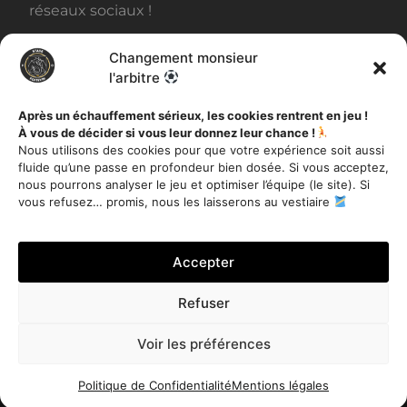
réseaux sociaux !
Changement monsieur
BILLETTERIE
l'arbitre
Après un échauffement sérieux, les cookies rentrent en jeu !
À vous de décider si vous leur donnez leur chance !
AUTRES INFORMATIONS
Nous utilisons des cookies pour que votre expérience soit aussi
fluide qu’une passe en profondeur bien dosée. Si vous acceptez,
Toutes les actualités
nous pourrons analyser le jeu et optimiser l’équipe (le site). Si
Mentions légales
vous refusez… promis, nous les laisserons au vestiaire
Politique de Confidentialité
Accepter
Refuser
Je m'inscris
Voir les préférences
Stade Poitevin Football Club – Tous droits réservés 2020 –
Site réalisé par
Miloctav
Politique de Confidentialité
Mentions légales