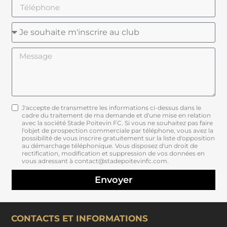
J'accepte de transmettre les informations ci-dessus dans le
cadre du traitement de ma demande et d'une mise en relation
avec la société Stade Poitevin FC. Si vous ne souhaitez pas faire
l'objet de prospection commerciale par téléphone, vous avez la
possibilité de vous inscrire gratuitement sur la liste d'opposition
au démarchage téléphonique. Vous disposez d'un droit de
rectification, modification et suppression de vos données en
vous adressant à contact@stadepoitevinfc.com.
Envoyer
CONTACTS ET INFORMATIONS