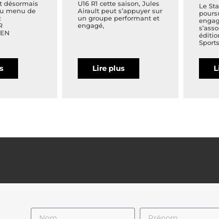
t désormais
U16 R1 cette saison, Jules
Le Sta
Au menu de
Airault peut s’appuyer sur
pours
:
un groupe performant et
engag
R
engagé,
s’asso
 EN
éditio
Sports
us
Lire plus
L