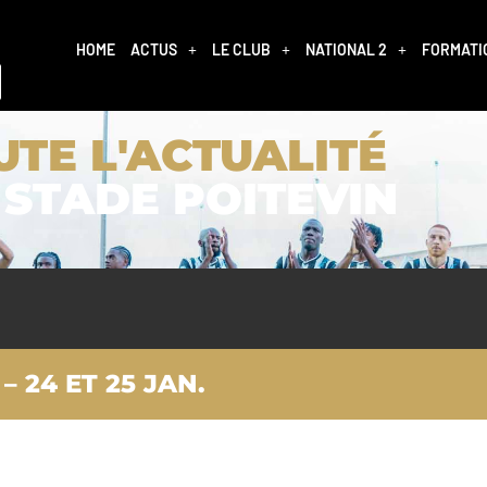
HOME
ACTUS
LE CLUB
NATIONAL 2
FORMATI
UTE L'ACTUALITÉ
 STADE POITEVIN
 24 ET 25 JAN.