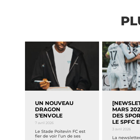
PL
UN NOUVEAU
[NEWSLET
DRAGON
MARS 202
S’ENVOLE
DES SPOR
LE SPFC 
7 avril 2026
3 avril 2026
Le Stade Poitevin FC est
fier de voir l’un de ses
La newslette