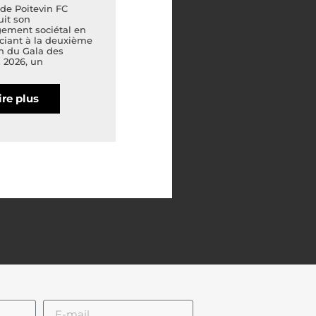
de Poitevin FC
uit son
ement sociétal en
ciant à la deuxième
n du Gala des
 2026, un
ire plus