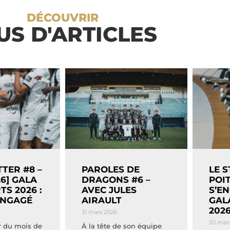
DÉCOUVRIR
US D'ARTICLES
TER #8 –
PAROLES DE
LE 
6] GALA
DRAGONS #6 –
POI
TS 2026 :
AVEC JULES
S’E
ENGAGÉ
AIRAULT
GAL
202
31 mars 2026
20 mar
r du mois de
À la tête de son équipe