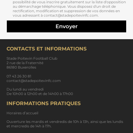
possibilité de vous inscrire gratuitement sur la liste d'opposition
au démarchage téléphonique. Vous disposez d'un droit de
rectification, modification et suppression de vos données en
vous adressant à contact@stadepoitevinfc.com.
Envoyer
CONTACTS ET INFORMATIONS
Stade Poitevin Football Club
2 rue de la Fraternité
86180 Buxerolles
07 43 26 30 81
contact@stadepoitevinfc.com
Du lundi au vendredi
De 10h00 à 12h00 et de 14h00 à 17h00
INFORMATIONS PRATIQUES
Horaires d’accueil
Ouverture les mardis et vendredis de 10h à 13h, ainsi que les lundis
et mercredis de 14h à 17h.