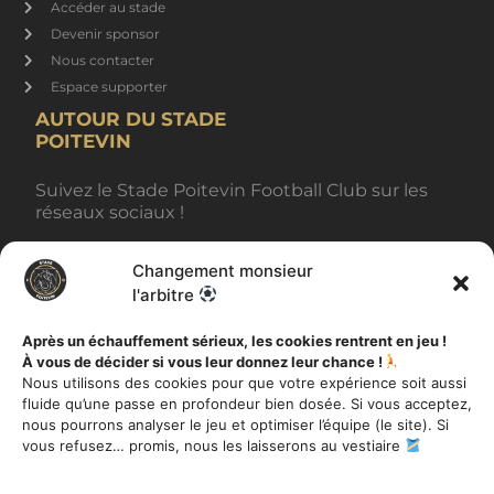
Accéder au stade
Devenir sponsor
Nous contacter
Espace supporter
AUTOUR DU STADE
POITEVIN
Suivez le Stade Poitevin Football Club sur les
réseaux sociaux !
Changement monsieur
BILLETTERIE
l'arbitre
Après un échauffement sérieux, les cookies rentrent en jeu !
À vous de décider si vous leur donnez leur chance !
AUTRES INFORMATIONS
Nous utilisons des cookies pour que votre expérience soit aussi
fluide qu’une passe en profondeur bien dosée. Si vous acceptez,
Toutes les actualités
nous pourrons analyser le jeu et optimiser l’équipe (le site). Si
Mentions légales
vous refusez… promis, nous les laisserons au vestiaire
Politique de Confidentialité