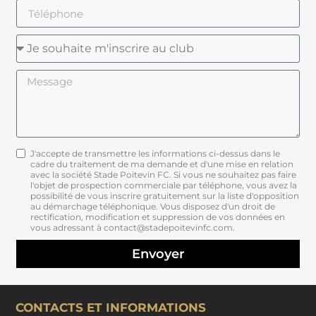
J'accepte de transmettre les informations ci-dessus dans le
cadre du traitement de ma demande et d'une mise en relation
avec la société Stade Poitevin FC. Si vous ne souhaitez pas faire
l'objet de prospection commerciale par téléphone, vous avez la
possibilité de vous inscrire gratuitement sur la liste d'opposition
au démarchage téléphonique. Vous disposez d'un droit de
rectification, modification et suppression de vos données en
vous adressant à contact@stadepoitevinfc.com.
Envoyer
CONTACTS ET INFORMATIONS