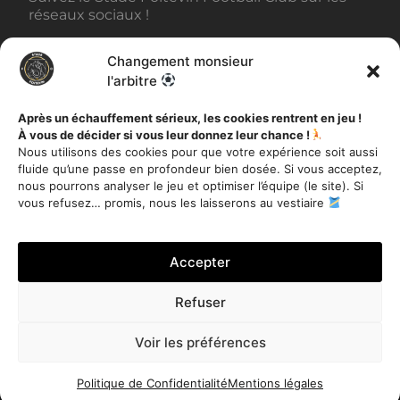
réseaux sociaux !
Changement monsieur
BILLETTERIE
l'arbitre
Après un échauffement sérieux, les cookies rentrent en jeu !
À vous de décider si vous leur donnez leur chance !
AUTRES INFORMATIONS
Nous utilisons des cookies pour que votre expérience soit aussi
fluide qu’une passe en profondeur bien dosée. Si vous acceptez,
Toutes les actualités
nous pourrons analyser le jeu et optimiser l’équipe (le site). Si
Mentions légales
vous refusez… promis, nous les laisserons au vestiaire
Politique de Confidentialité
Accepter
Refuser
Je m'inscris
Voir les préférences
Stade Poitevin Football Club – Tous droits réservés 2020 –
Site réalisé par
Miloctav
Politique de Confidentialité
Mentions légales