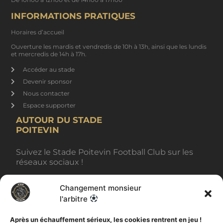
INFORMATIONS PRATIQUES
Horaires d’accueil
Ouverture les mardis et vendredis de 10h à 13h, ainsi que les lundis
et mercredis de 14h à 17h.
Accéder au stade
Devenir sponsor
Nous contacter
Espace supporter
AUTOUR DU STADE
POITEVIN
Suivez le Stade Poitevin Football Club sur les
réseaux sociaux !
Changement monsieur
BILLETTERIE
l'arbitre
Après un échauffement sérieux, les cookies rentrent en jeu !