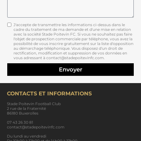
J'accepte de transmettre les informations ci-dessus dans le
cadre du traitement de ma demande et d'une mise en relation
avec la société Stade Poitevin FC. Si vous ne souhaitez pas faire
l'objet de prospection commerciale par téléphone, vous avez la
possibilité de vous inscrire gratuitement sur la liste d'opposition
au démarchage téléphonique. Vous disposez d'un droit de
rectification, modification et suppression de vos données en
vous adressant à contact@stadepoitevinfc.com.
Envoyer
CONTACTS ET INFORMATIONS
Stade Poitevin Football Club
2 rue de la Fraternité
86180 Buxerolles
07 43 26 30 81
contact@stadepoitevinfc.com
Du lundi au vendredi
De 10h00 à 12h00 et de 14h00 à 17h00