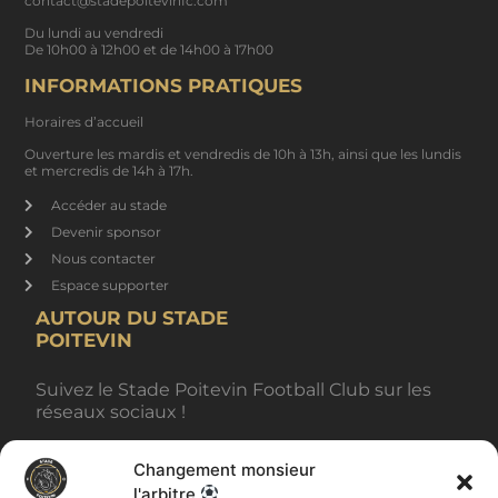
contact@stadepoitevinfc.com
Du lundi au vendredi
De 10h00 à 12h00 et de 14h00 à 17h00
INFORMATIONS PRATIQUES
Horaires d’accueil
Ouverture les mardis et vendredis de 10h à 13h, ainsi que les lundis
et mercredis de 14h à 17h.
Accéder au stade
Devenir sponsor
Nous contacter
Espace supporter
AUTOUR DU STADE
POITEVIN
Suivez le Stade Poitevin Football Club sur les
réseaux sociaux !
Changement monsieur
BILLETTERIE
l'arbitre