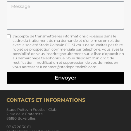
J'accepte de transmettre les informations ci-dessus dans le
cadre du traitement de ma demande et d'une mise en relation
avec la société Stade Poitevin FC. Si vous ne souhaitez pas faire
l'objet de prospection commerciale par téléphone, vous avez la
possibilité de vous inscrire gratuitement sur la liste d'opposition
au démarchage téléphonique. Vous disposez d'un droit de
rectification, modification et suppression de vos données en
vous adressant à contact@stadepoitevinfc.com.
Envoyer
CONTACTS ET INFORMATIONS
Stade Poitevin Football Club
2 rue de la Fraternité
86180 Buxerolles
07 43 26 30 81