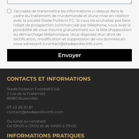
J'accepte de transmettre les informations ci-dessus dans le
cadre du traitement de ma demande et d'une mise en relation
avec la société Stade Poitevin FC. Si vous ne souhaitez pas faire
l'objet de prospection commerciale par téléphone, vous avez la
possibilité de vous inscrire gratuitement sur la liste d'opposition
au démarchage téléphonique. Vous disposez d'un droit de
rectification, modification et suppression de vos données en
vous adressant à contact@stadepoitevinfc.com.
Envoyer
CONTACTS ET INFORMATIONS
Stade Poitevin Football Club
2 rue de la Fraternité
86180 Buxerolles
07 43 26 30 81
contact@stadepoitevinfc.com
Du lundi au vendredi
De 10h00 à 12h00 et de 14h00 à 17h00
INFORMATIONS PRATIQUES