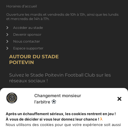
Horaires d’accueil
Ouverture les mardis et vendredis de 10h à 13h, ainsi que les lundis
et mercredis de 14h à 17h.
Accéder au stade
Devenir sponsor
Nous contacter
Espace supporter
AUTOUR DU STADE
POITEVIN
Suivez le Stade Poitevin Football Club sur les
réseaux sociaux !
Changement monsieur
BILLETTERIE
l'arbitre
Après un échauffement sérieux, les cookies rentrent en jeu !
À vous de décider si vous leur donnez leur chance !
AUTRES INFORMATIONS
Nous utilisons des cookies pour que votre expérience soit aussi