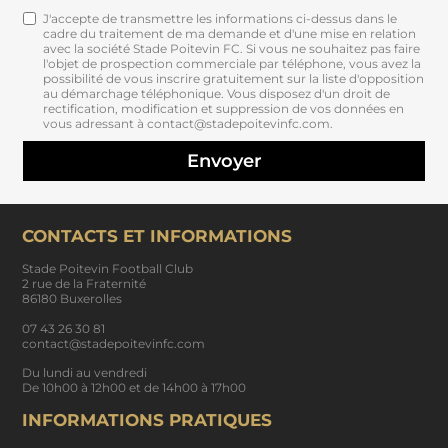
J'accepte de transmettre les informations ci-dessus dans le
cadre du traitement de ma demande et d'une mise en relation
avec la société Stade Poitevin FC. Si vous ne souhaitez pas faire
l'objet de prospection commerciale par téléphone, vous avez la
possibilité de vous inscrire gratuitement sur la liste d'opposition
au démarchage téléphonique. Vous disposez d'un droit de
rectification, modification et suppression de vos données en
vous adressant à contact@stadepoitevinfc.com.
Envoyer
CONTACTS ET INFORMATIONS
Stade Poitevin Football Club
2 rue de la Fraternité
86180 Buxerolles
07 43 26 30 81
contact@stadepoitevinfc.com
Du lundi au vendredi
De 10h00 à 12h00 et de 14h00 à 17h00
INFORMATIONS PRATIQUES